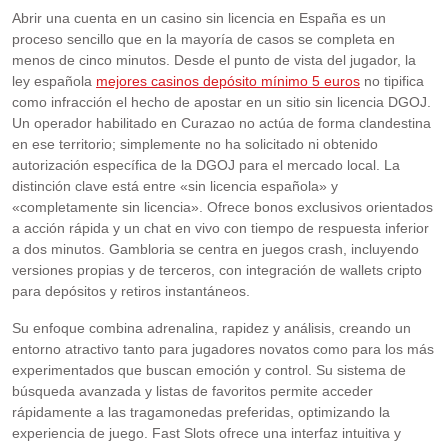
Abrir una cuenta en un casino sin licencia en España es un
proceso sencillo que en la mayoría de casos se completa en
menos de cinco minutos. Desde el punto de vista del jugador, la
ley española
mejores casinos depósito mínimo 5 euros
no tipifica
como infracción el hecho de apostar en un sitio sin licencia DGOJ.
Un operador habilitado en Curazao no actúa de forma clandestina
en ese territorio; simplemente no ha solicitado ni obtenido
autorización específica de la DGOJ para el mercado local. La
distinción clave está entre «sin licencia española» y
«completamente sin licencia». Ofrece bonos exclusivos orientados
a acción rápida y un chat en vivo con tiempo de respuesta inferior
a dos minutos. Gambloria se centra en juegos crash, incluyendo
versiones propias y de terceros, con integración de wallets cripto
para depósitos y retiros instantáneos.
Su enfoque combina adrenalina, rapidez y análisis, creando un
entorno atractivo tanto para jugadores novatos como para los más
experimentados que buscan emoción y control. Su sistema de
búsqueda avanzada y listas de favoritos permite acceder
rápidamente a las tragamonedas preferidas, optimizando la
experiencia de juego. Fast Slots ofrece una interfaz intuitiva y