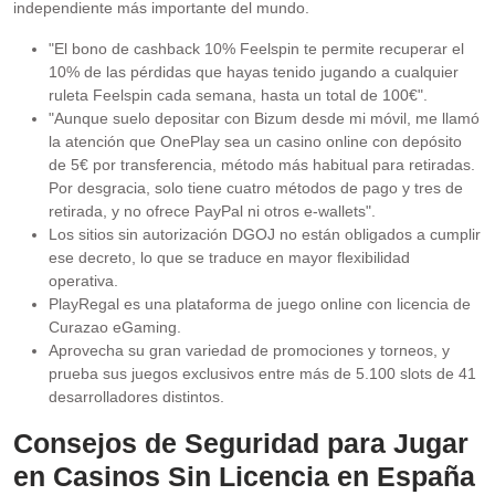
independiente más importante del mundo.
"El bono de cashback 10% Feelspin te permite recuperar el
10% de las pérdidas que hayas tenido jugando a cualquier
ruleta Feelspin cada semana, hasta un total de 100€".
"Aunque suelo depositar con Bizum desde mi móvil, me llamó
la atención que OnePlay sea un casino online con depósito
de 5€ por transferencia, método más habitual para retiradas.
Por desgracia, solo tiene cuatro métodos de pago y tres de
retirada, y no ofrece PayPal ni otros e-wallets".
Los sitios sin autorización DGOJ no están obligados a cumplir
ese decreto, lo que se traduce en mayor flexibilidad
operativa.
PlayRegal es una plataforma de juego online con licencia de
Curazao eGaming.
Aprovecha su gran variedad de promociones y torneos, y
prueba sus juegos exclusivos entre más de 5.100 slots de 41
desarrolladores distintos.
Consejos de Seguridad para Jugar
en Casinos Sin Licencia en España