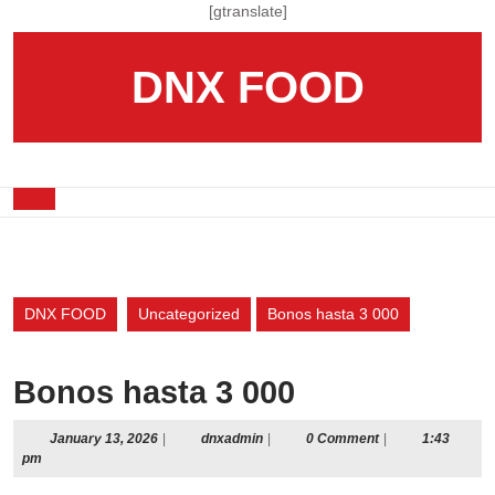
Skip
[gtranslate]
to
content
DNX FOOD
Skip
to
content
Open
Button
DNX FOOD
Uncategorized
Bonos hasta 3 000
Bonos hasta 3 000
January
dnxadmin
January 13, 2026
|
dnxadmin
|
0 Comment
|
1:43
13,
pm
2026