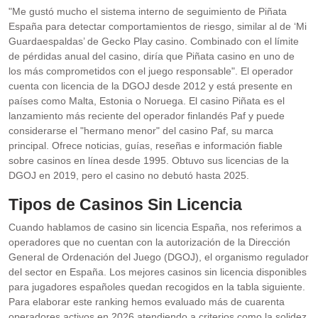
"Me gustó mucho el sistema interno de seguimiento de Piñata
España para detectar comportamientos de riesgo, similar al de ‘Mi
Guardaespaldas’ de Gecko Play casino. Combinado con el límite
de pérdidas anual del casino, diría que Piñata casino en uno de
los más comprometidos con el juego responsable". El operador
cuenta con licencia de la DGOJ desde 2012 y está presente en
países como Malta, Estonia o Noruega. El casino Piñata es el
lanzamiento más reciente del operador finlandés Paf y puede
considerarse el "hermano menor" del casino Paf, su marca
principal. Ofrece noticias, guías, reseñas e información fiable
sobre casinos en línea desde 1995. Obtuvo sus licencias de la
DGOJ en 2019, pero el casino no debutó hasta 2025.
Tipos de Casinos Sin Licencia
Cuando hablamos de casino sin licencia España, nos referimos a
operadores que no cuentan con la autorización de la Dirección
General de Ordenación del Juego (DGOJ), el organismo regulador
del sector en España. Los mejores casinos sin licencia disponibles
para jugadores españoles quedan recogidos en la tabla siguiente.
Para elaborar este ranking hemos evaluado más de cuarenta
operadores activos en 2026 atendiendo a criterios como la solidez