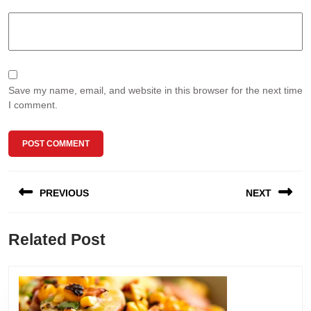
Save my name, email, and website in this browser for the next time
I comment.
Post
PREVIOUS
NEXT
navigation
Previous
Next
Related Post
post:
post: