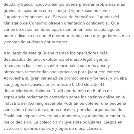
deuda, y buscar apoyo a tiempo puede prevenir problemas más
graves relacionados con el juego. Organizaciones como
Jugadores Anónimos o el Servicio de Atención al Jugador del
Ministerio de Consumo ofrecen orientación confidencial. Que
varios de estos nombres aparezcan en un mismo catálogo es
buen indicativo de que el operador trabaja con agregadores serios
y contenido auditado por terceros.
A lo largo de esta guía analizamos los operadores más
destacados del año, explicamos el marco legal vigente,
repasamos las licencias internacionales con más peso y
ofrecemos recomendaciones prácticas para jugar con cabeza.
Aprovecha su gran variedad de promociones y torneos, y prueba
sus juegos exclusivos entre más de 5.100 slots de 41
desarrolladores distintos. David aporta más de 6 años de
experiencia redactando contenido sobre los casinos online en la
industria del iGaming española.Podríamos obtener una pequeña
comisión a través de algunos enlaces, pero los argumentos de
David son imparciales en todo momento, ayudándote a tomar la
mejor decisión. La colección incluye slots populares, juegos en
vivo con crupieres reales y juegos de mesa clásicos.