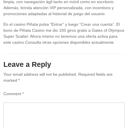
limpia, con navegación ágil tanto en móvil como en escritorio.
Además, brinda atención VIP personalizada, con incentivos y
promociones adaptadas al historial de juego del usuario.
En el casino Piñata pulsa “Entrar” y luego “Crear una cuenta”. El
bono de Piñata Casino me dio 100 giros gratis a Gates of Olympus
Super Scatter. Ahora mismo no tenemos una oferta activa para
este casino.Consulta otras opciones disponibles actualmente
Leave a Reply
Your email address will not be published.
Required fields are
marked
*
Comment
*