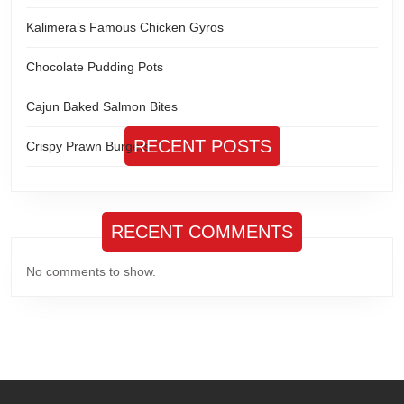
Kalimera’s Famous Chicken Gyros
Chocolate Pudding Pots
Cajun Baked Salmon Bites
RECENT POSTS
Crispy Prawn Burgers
RECENT COMMENTS
No comments to show.