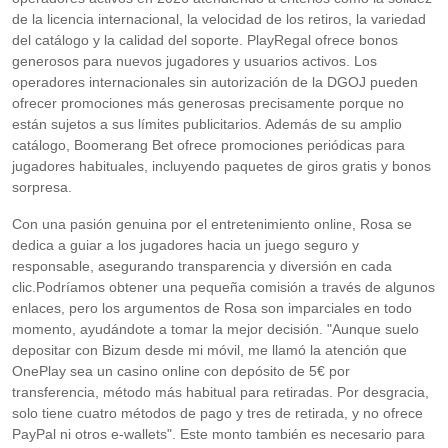
de la licencia internacional, la velocidad de los retiros, la variedad
del catálogo y la calidad del soporte. PlayRegal ofrece bonos
generosos para nuevos jugadores y usuarios activos. Los
operadores internacionales sin autorización de la DGOJ pueden
ofrecer promociones más generosas precisamente porque no
están sujetos a sus límites publicitarios. Además de su amplio
catálogo, Boomerang Bet ofrece promociones periódicas para
jugadores habituales, incluyendo paquetes de giros gratis y bonos
sorpresa.
Con una pasión genuina por el entretenimiento online, Rosa se
dedica a guiar a los jugadores hacia un juego seguro y
responsable, asegurando transparencia y diversión en cada
clic.Podríamos obtener una pequeña comisión a través de algunos
enlaces, pero los argumentos de Rosa son imparciales en todo
momento, ayudándote a tomar la mejor decisión. "Aunque suelo
depositar con Bizum desde mi móvil, me llamó la atención que
OnePlay sea un casino online con depósito de 5€ por
transferencia, método más habitual para retiradas. Por desgracia,
solo tiene cuatro métodos de pago y tres de retirada, y no ofrece
PayPal ni otros e-wallets". Este monto también es necesario para